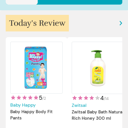
Today's Review
5
4
/
2
/
14
Baby Happy
Zwitsal
Baby Happy Body Fit
Zwitsal Baby Bath Natural
Pants
Rich Honey 300 ml