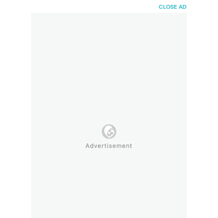
HaiBunda
CLOSE AD