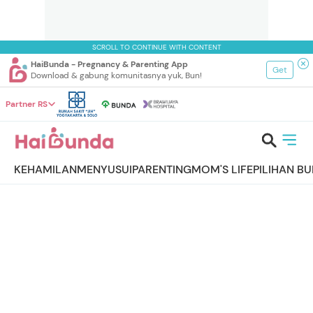
SCROLL TO CONTINUE WITH CONTENT
HaiBunda - Pregnancy & Parenting App
Get
Download & gabung komunitasnya yuk, Bun!
Partner RS
KEHAMILAN
MENYUSUI
PARENTING
MOM'S LIFE
PILIHAN B