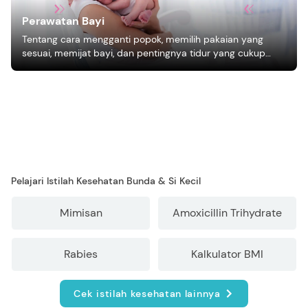
Perawatan Bayi
Tentang cara mengganti popok, memilih pakaian yang
sesuai, memijat bayi, dan pentingnya tidur yang cukup
bagi pertumbuhan bayi.
Pelajari Istilah Kesehatan Bunda & Si Kecil
Mimisan
Amoxicillin Trihydrate
Rabies
Kalkulator BMI
Cek istilah kesehatan lainnya