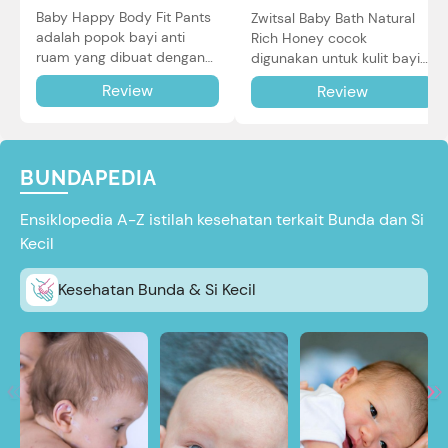
Baby Happy Body Fit Pants
Zwitsal Baby Bath Natural
adalah popok bayi anti
Rich Honey cocok
ruam yang dibuat dengan
digunakan untuk kulit bayi
teknologi Air Through
baru lahir bahkan kulit
Review
Review
Technology.
sensitif sekalipun. Simak
reviewnya di sini.
BUNDAPEDIA
Ensiklopedia A-Z istilah kesehatan terkait Bunda dan Si
Kecil
Kesehatan Bunda & Si Kecil