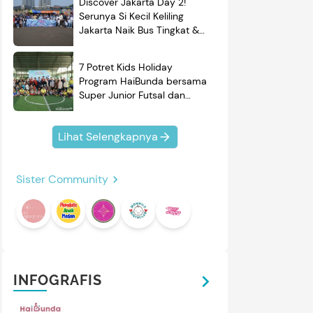
Discover Jakarta Day 2!
Serunya Si Kecil Keliling
Jakarta Naik Bus Tingkat &
Belajar Sejarah
7 Potret Kids Holiday
Program HaiBunda bersama
Super Junior Futsal dan
BRAND'S, Si Kecil & Ayah
Kompak Banget!
Lihat Selengkapnya
Sister Community
INFOGRAFIS