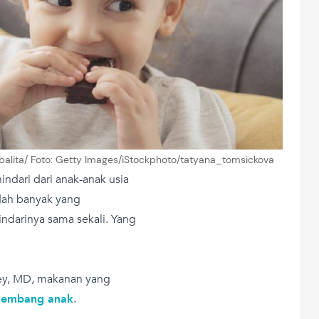
 balita/ Foto: Getty Images/iStockphoto/tatyana_tomsickova
ndari dari anak-anak usia
udah banyak yang
ndarinya sama sekali. Yang
sey, MD, makanan yang
kembang anak
.