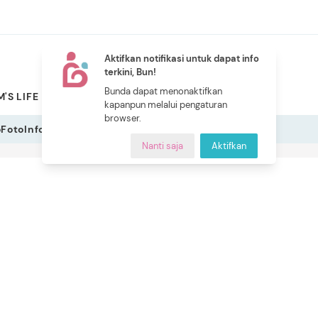
Aktifkan notifikasi untuk dapat info
terkini, Bun!
NEW
Bunda dapat menonaktifkan
'S LIFE
PILIHAN BUNDA
CERITA BUNDA
INDEKS
kapanpun melalui pengaturan
browser.
o
Foto
Infografis
Nanti saja
Aktifkan