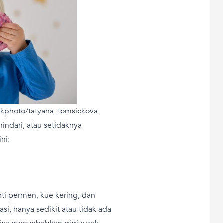
ckphoto/tatyana_tomsickova
ndari, atau setidaknya
ni:
ti permen, kue kering, dan
asi, hanya sedikit atau tidak ada
 bisa menyebabkan gigi rusak