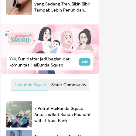
yang Sedang Tren, Bikin Bibir
Tampak Lebih Penuh dan
Berkilau
Yuk, Bun daftar jadi bagian dari
Join
komunitas HaiBunda Squad
Haibunda Squad
Sister Community
7 Potret HaiBunda Squad
Antusias Ikut Bunda Poundfit
with J Trust Bank