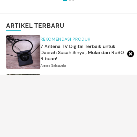
ARTIKEL TERBARU
REKOMENDASI PRODUK
7 Antena TV Digital Terbaik untuk
Daerah Susah Sinyal, Mulai dari Rp80
Ribuan!
Amira Salsabila
5
Foto
MOM'S LIFE
5 Inspirasi Model Kebaya Brokat ala
Aaliyah Massaid, Elegan dan Simpel
Arina Yulistara
KEHAMILAN
70 Ucapan Selamat atas Kehamilan
dalam Bahasa Inggris dan Artinya