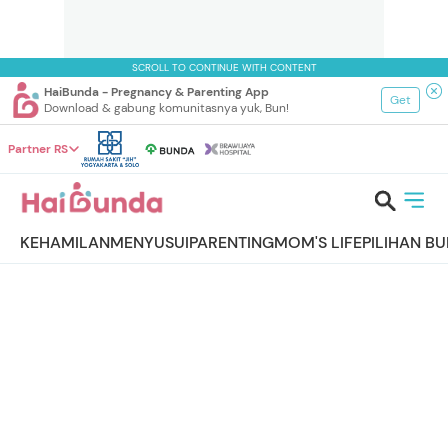
SCROLL TO CONTINUE WITH CONTENT
HaiBunda - Pregnancy & Parenting App
Get
Download & gabung komunitasnya yuk, Bun!
Partner RS
KEHAMILAN
MENYUSUI
PARENTING
MOM'S LIFE
PILIHAN B