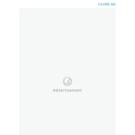
HaiBunda
CLOSE AD