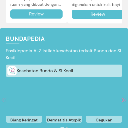
ruam yang dibuat dengan
digunakan untuk kulit bayi
teknologi Air Through
baru lahir bahkan kulit
Review
Review
Technology.
sensitif sekalipun. Simak
reviewnya di sini.
BUNDAPEDIA
Ensiklopedia A-Z istilah kesehatan terkait Bunda dan Si
Kecil
Kesehatan Bunda & Si Kecil
Biang Keringat
Dermatitis Atopik
Cegukan