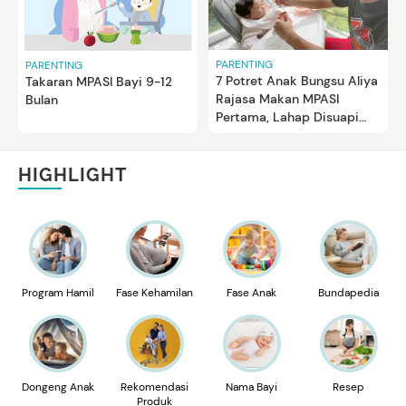
PARENTING
PARENTING
7 Potret Anak Bungsu Aliya
Takaran MPASI Bayi 9-12
Rajasa Makan MPASI
Bulan
Pertama, Lahap Disuapi
Ayah Ibas
HIGHLIGHT
Program Hamil
Fase Kehamilan
Fase Anak
Bundapedia
Dongeng Anak
Rekomendasi
Nama Bayi
Resep
Produk