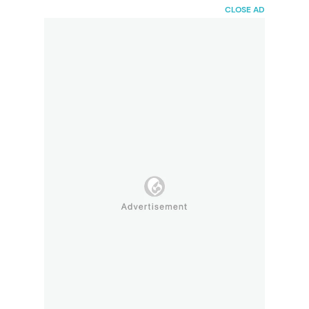
HaiBunda
CLOSE AD