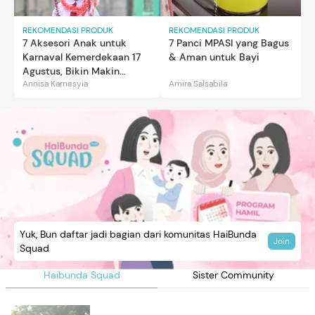
REKOMENDASI PRODUK
REKOMENDASI PRODUK
7 Aksesori Anak untuk
7 Panci MPASI yang Bagus
Karnaval Kemerdekaan 17
& Aman untuk Bayi
Agustus, Bikin Makin
Annisa Karnesyia
Amira Salsabila
Gemas
Yuk, Bun daftar jadi bagian dari komunitas HaiBunda
Join
Squad
Haibunda Squad
Sister Community