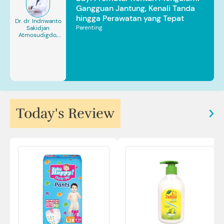
Gangguan Jantung, Kenali Tanda
hingga Perawatan yang Tepat
Dr. dr. Indriwanto
Parenting
Sakidjan
Atmosudigdo,
Sp.JP(K). MARS
Today's Review