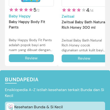
5
4
/
2
/
14
Baby Happy
Zwitsal
Baby Happy Body Fit
Zwitsal Baby Bath Natural
Pants
Rich Honey 300 ml
Baby Happy Body Fit Pants
Zwitsal Baby Bath Natural
adalah popok bayi anti
Rich Honey cocok
ruam yang dibuat dengan
digunakan untuk kulit bayi
teknologi Air Through
baru lahir bahkan kulit
Review
Review
Technology.
sensitif sekalipun. Simak
reviewnya di sini.
BUNDAPEDIA
Ensiklopedia A-Z istilah kesehatan terkait Bunda dan Si
Kecil
Kesehatan Bunda & Si Kecil