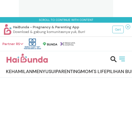
SCROLL TO CONTINUE WITH CONTENT
HaiBunda - Pregnancy & Parenting App
Get
Download & gabung komunitasnya yuk, Bun!
Partner RS
KEHAMILAN
MENYUSUI
PARENTING
MOM'S LIFE
PILIHAN B