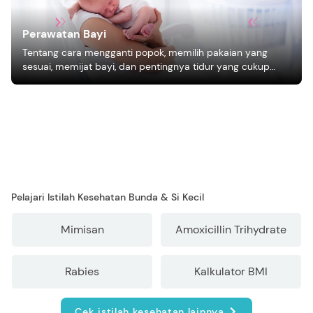
Perawatan Bayi
Tentang cara mengganti popok, memilih pakaian yang
sesuai, memijat bayi, dan pentingnya tidur yang cukup
bagi pertumbuhan bayi.
Pelajari Istilah Kesehatan Bunda & Si Kecil
Mimisan
Amoxicillin Trihydrate
Rabies
Kalkulator BMI
Cek istilah kesehatan lainnya