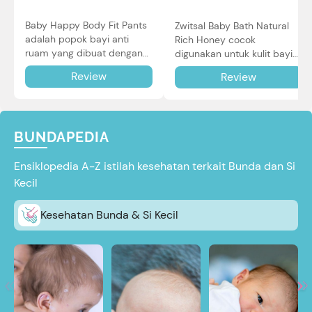
Baby Happy Body Fit Pants
Zwitsal Baby Bath Natural
adalah popok bayi anti
Rich Honey cocok
ruam yang dibuat dengan
digunakan untuk kulit bayi
teknologi Air Through
baru lahir bahkan kulit
Review
Review
Technology.
sensitif sekalipun. Simak
reviewnya di sini.
BUNDAPEDIA
Ensiklopedia A-Z istilah kesehatan terkait Bunda dan Si
Kecil
Kesehatan Bunda & Si Kecil