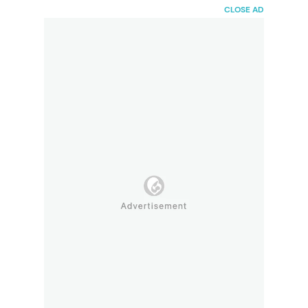
HaiBunda
CLOSE AD