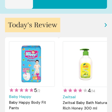
Today's Review
5
4
/
2
/
14
Baby Happy
Zwitsal
Baby Happy Body Fit
Zwitsal Baby Bath Natural
Pants
Rich Honey 300 ml