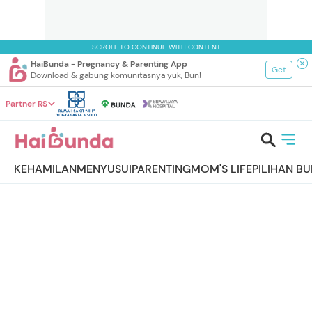
SCROLL TO CONTINUE WITH CONTENT
HaiBunda - Pregnancy & Parenting App
Get
Download & gabung komunitasnya yuk, Bun!
Partner RS
KEHAMILAN
MENYUSUI
PARENTING
MOM'S LIFE
PILIHAN B