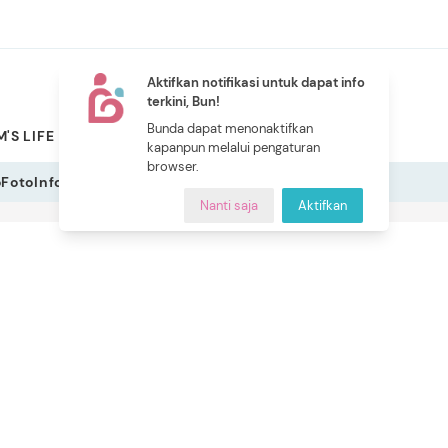
Aktifkan notifikasi untuk dapat info
terkini, Bun!
NEW
Bunda dapat menonaktifkan
'S LIFE
PILIHAN BUNDA
CERITA BUNDA
INDEKS
kapanpun melalui pengaturan
browser.
o
Foto
Infografis
Nanti saja
Aktifkan