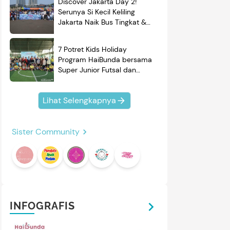
Discover Jakarta Day 2!
Serunya Si Kecil Keliling
Jakarta Naik Bus Tingkat &
Belajar Sejarah
7 Potret Kids Holiday
Program HaiBunda bersama
Super Junior Futsal dan
BRAND'S, Si Kecil & Ayah
Kompak Banget!
Lihat Selengkapnya
Sister Community
INFOGRAFIS