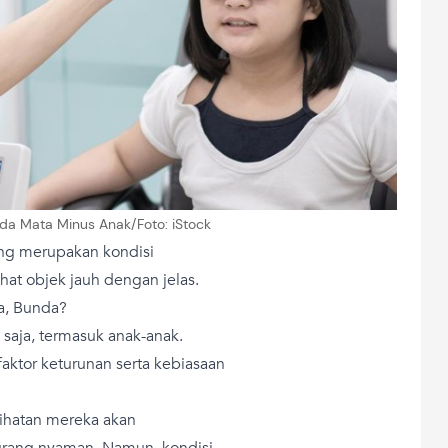
pada Mata Minus Anak/Foto: iStock
ang merupakan kondisi
at objek jauh dengan jelas.
a, Bunda?
 saja, termasuk anak-anak.
 faktor keturunan serta kebiasaan
ihatan mereka akan
rang nyaman. Namun, kondisi