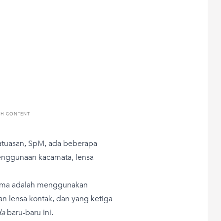
TH CONTENT
 Latuasan, SpM, ada beberapa
penggunaan kacamata, lensa
rtama adalah menggunakan
 lensa kontak, dan yang ketiga
da
baru-baru ini.