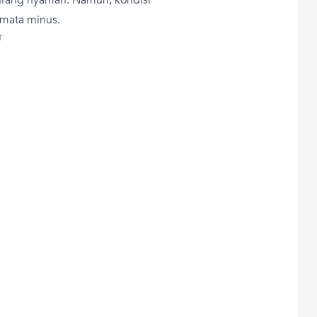
 mata minus.
T