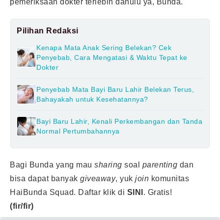
pemeriksaan dokter terlebih dahulu ya, Bunda.
Pilihan Redaksi
Kenapa Mata Anak Sering Belekan? Cek
Penyebab, Cara Mengatasi & Waktu Tepat ke
Dokter
Penyebab Mata Bayi Baru Lahir Belekan Terus,
Bahayakah untuk Kesehatannya?
Bayi Baru Lahir, Kenali Perkembangan dan Tanda
Normal Pertumbahannya
Bagi Bunda yang mau
sharing
soal
parenting
dan
bisa dapat banyak
giveaway
, yuk
join
komunitas
HaiBunda Squad. Daftar klik di
SINI
. Gratis!
(fir/fir)