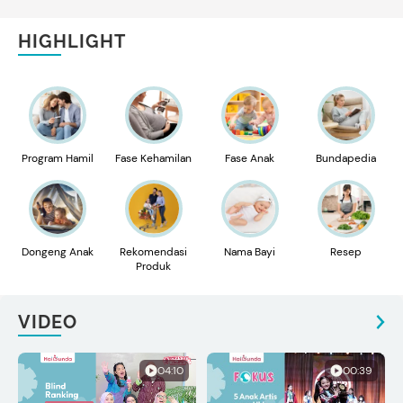
Mengatasinya
HIGHLIGHT
Program Hamil
Fase Kehamilan
Fase Anak
Bundapedia
Dongeng Anak
Rekomendasi
Nama Bayi
Resep
Produk
VIDEO
04:10
00:39