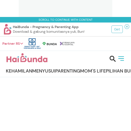
SCROLL TO CONTINUE WITH CONTENT
HaiBunda - Pregnancy & Parenting App
Get
Download & gabung komunitasnya yuk, Bun!
Partner RS
KEHAMILAN
MENYUSUI
PARENTING
MOM'S LIFE
PILIHAN B