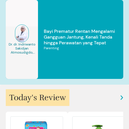
Bayi Prematur Rentan Mengalami
Gangguan Jantung, Kenali Tanda
hingga Perawatan yang Tepat
Dr. dr. Indriwanto
Parenting
Sakidjan
Atmosudigdo,
Sp.JP(K). MARS
Today's Review