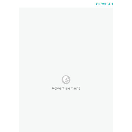
HaiBunda
CLOSE AD