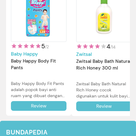
5
4
/
2
/
14
Baby Happy
Zwitsal
Baby Happy Body Fit
Zwitsal Baby Bath Natural
Pants
Rich Honey 300 ml
Baby Happy Body Fit Pants
Zwitsal Baby Bath Natural
adalah popok bayi anti
Rich Honey cocok
ruam yang dibuat dengan
digunakan untuk kulit bayi
teknologi Air Through
baru lahir bahkan kulit
Review
Review
Technology.
sensitif sekalipun. Simak
reviewnya di sini.
BUNDAPEDIA