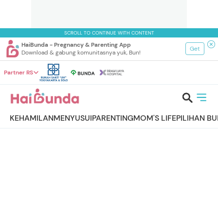
SCROLL TO CONTINUE WITH CONTENT
HaiBunda - Pregnancy & Parenting App
Get
Download & gabung komunitasnya yuk, Bun!
Partner RS
KEHAMILAN
MENYUSUI
PARENTING
MOM'S LIFE
PILIHAN B