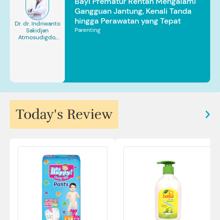
Bayi Prematur Rentan Mengalami
Gangguan Jantung, Kenali Tanda
hingga Perawatan yang Tepat
Dr. dr. Indriwanto
Parenting
Sakidjan
Atmosudigdo,
Sp.JP(K). MARS
Today's Review