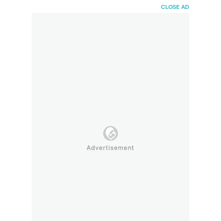
HaiBunda
CLOSE AD