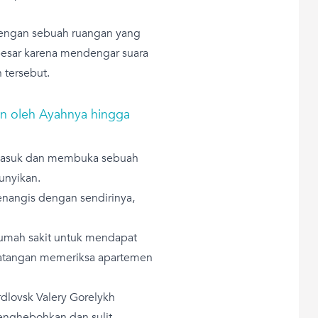
 dengan sebuah ruangan yang
besar karena mendengar suara
 tersebut.
un oleh Ayahnya hingga
 masuk dan membuka sebuah
unyikan.
enangis dengan sendirinya,
 rumah sakit untuk mendapat
rdatangan memeriksa apartemen
erdlovsk Valery Gorelykh
enghebohkan dan sulit