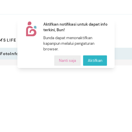
Aktifkan notifikasi untuk dapat info
terkini, Bun!
NEW
Bunda dapat menonaktifkan
'S LIFE
PILIHAN BUNDA
CERITA BUNDA
INDEKS
kapanpun melalui pengaturan
browser.
o
Foto
Infografis
Nanti saja
Aktifkan