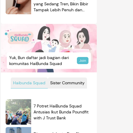
yang Sedang Tren, Bikin Bibir
Tampak Lebih Penuh dan
Berkilau
Yuk, Bun daftar jadi bagian dari
Join
komunitas HaiBunda Squad
Haibunda Squad
Sister Community
7 Potret HaiBunda Squad
Antusias Ikut Bunda Poundfit
with J Trust Bank