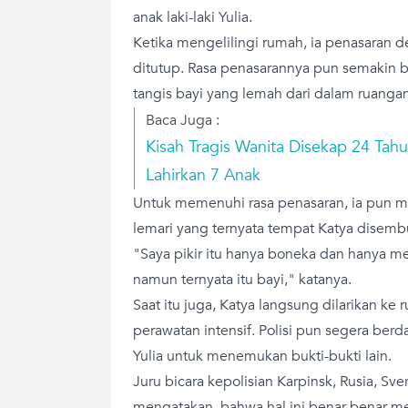
anak laki-laki Yulia.
Ketika mengelilingi rumah, ia penasaran
ditutup. Rasa penasarannya pun semakin 
tangis bayi yang lemah dari dalam ruangan
Baca Juga :
Kisah Tragis Wanita Disekap 24 Tah
Lahirkan 7 Anak
Untuk memenuhi rasa penasaran, ia pun
lemari yang ternyata tempat Katya disemb
"Saya pikir itu hanya boneka dan hanya m
namun ternyata itu bayi," katanya.
Saat itu juga, Katya langsung dilarikan ke
perawatan intensif. Polisi pun segera be
Yulia untuk menemukan bukti-bukti lain.
Juru bicara kepolisian Karpinsk, Rusia, Sv
mengatakan, bahwa hal ini benar-benar m