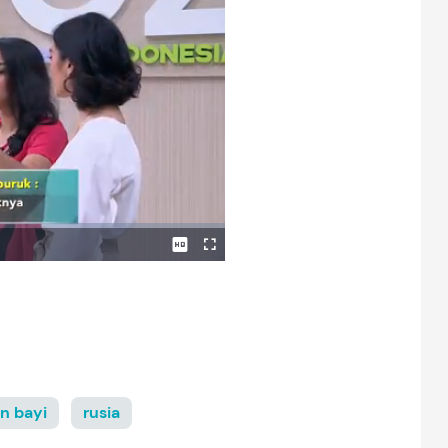
n bayi
rusia