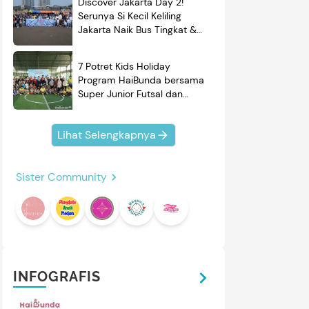
Discover Jakarta Day 2!
Serunya Si Kecil Keliling
Jakarta Naik Bus Tingkat &
Belajar Sejarah
7 Potret Kids Holiday
Program HaiBunda bersama
Super Junior Futsal dan
BRAND'S, Si Kecil & Ayah
Kompak Banget!
Lihat Selengkapnya
Sister Community
INFOGRAFIS