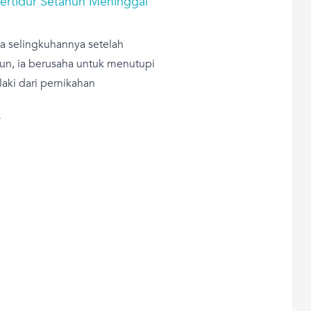
Tertidur Setahun Meninggal
ia selingkuhannya setelah
apun, ia berusaha untuk menutupi
laki dari pernikahan
T