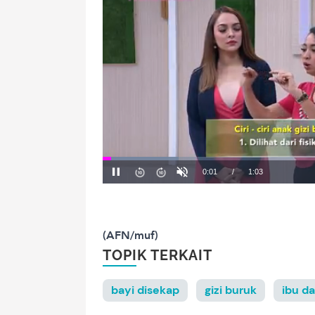
(AFN/muf)
TOPIK TERKAIT
bayi disekap
gizi buruk
ibu da