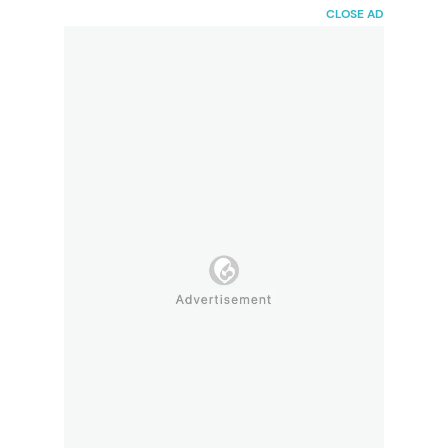
HaiBunda
CLOSE AD