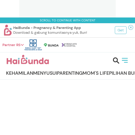
SCROLL TO CONTINUE WITH CONTENT
HaiBunda - Pregnancy & Parenting App
Get
Download & gabung komunitasnya yuk, Bun!
Partner RS
KEHAMILAN
MENYUSUI
PARENTING
MOM'S LIFE
PILIHAN B