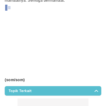
manfaatnya. Semoga bermanfaat.
(som/som)
Topik Terkait
Inversio Uteri
Effacement
Aborsi
Akupunktur Kehamilan