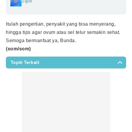
Zigot
Itulah pengertian, penyakit yang bisa menyerang,
hingga tips agar ovum atau sel telur semakin sehat.
Semoga bermanfaat ya, Bunda.
(som/som)
Topik Terkait
Amenorrhea
Oligomenorrhea
Varikokel
Thalassemia
Human Papillomavirus
Normozoospermia
(HPV)
Ovum
Fibroid
Deoxyribonucleic Acid
Gonadotropin-Releasing
(DNA)
Hormone (GnRH)
Serviks
Mandul