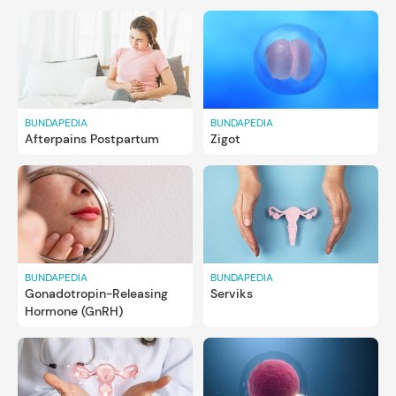
awal kehamilan lho. Seperti apa ya beda keputihan
normal dan tanda kehamilan?
Pelajari lebih lanjut:
keputihan
BUNDAPEDIA
BUNDAPEDIA
Afterpains Postpartum
Zigot
BUNDAPEDIA
BUNDAPEDIA
Gonadotropin-Releasing
Serviks
Hormone (GnRH)