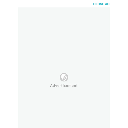
HaiBunda
CLOSE AD