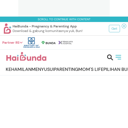
SCROLL TO CONTINUE WITH CONTENT
HaiBunda - Pregnancy & Parenting App
Get
Download & gabung komunitasnya yuk, Bun!
Partner RS
KEHAMILAN
MENYUSUI
PARENTING
MOM'S LIFE
PILIHAN B