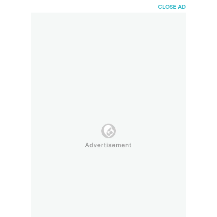
HaiBunda
CLOSE AD