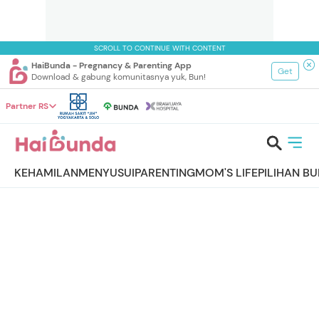
SCROLL TO CONTINUE WITH CONTENT
HaiBunda - Pregnancy & Parenting App
Get
Download & gabung komunitasnya yuk, Bun!
Partner RS
KEHAMILAN
MENYUSUI
PARENTING
MOM'S LIFE
PILIHAN B