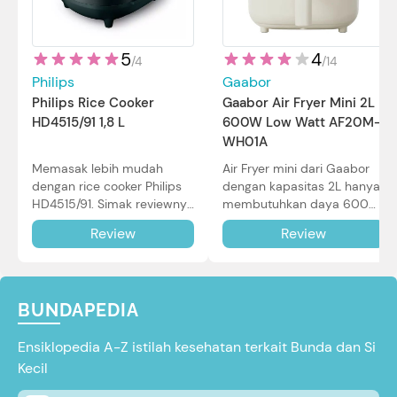
5
4
/
4
/
14
Philips
Gaabor
Philips Rice Cooker
Gaabor Air Fryer Mini 2L
HD4515/91 1,8 L
600W Low Watt AF20M-
WH01A
Memasak lebih mudah
Air Fryer mini dari Gaabor
dengan rice cooker Philips
dengan kapasitas 2L hanya
HD4515/91. Simak reviewnya
membutuhkan daya 600W
di sini.
dalam pemakaian. Simak
Review
Review
review selengkapnya di sini.
BUNDAPEDIA
Ensiklopedia A-Z istilah kesehatan terkait Bunda dan Si
Kecil