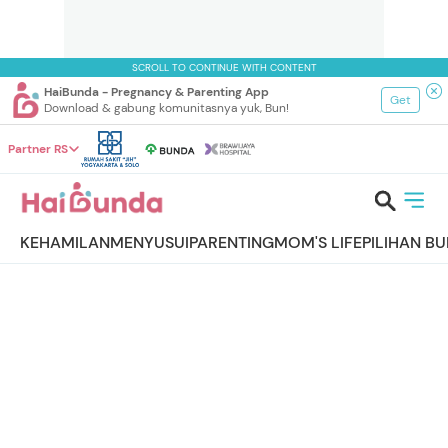
SCROLL TO CONTINUE WITH CONTENT
HaiBunda - Pregnancy & Parenting App
Get
Download & gabung komunitasnya yuk, Bun!
Partner RS
KEHAMILAN
MENYUSUI
PARENTING
MOM'S LIFE
PILIHAN B