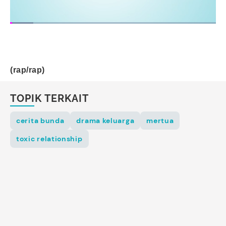
(rap/rap)
TOPIK TERKAIT
cerita bunda
drama keluarga
mertua
toxic relationship