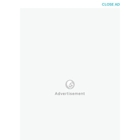
HaiBunda
CLOSE AD