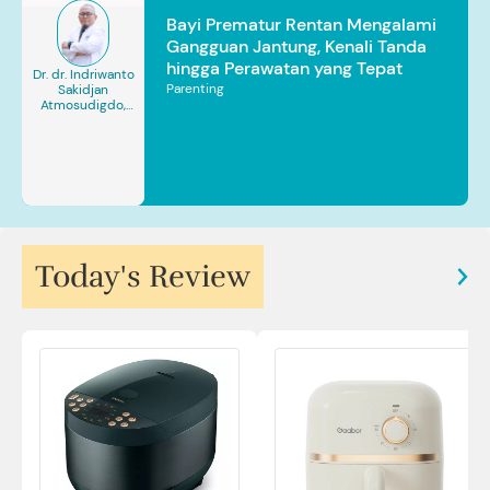
Bayi Prematur Rentan Mengalami
Gangguan Jantung, Kenali Tanda
hingga Perawatan yang Tepat
Dr. dr. Indriwanto
Parenting
Sakidjan
Atmosudigdo,
Sp.JP(K). MARS
Today's Review