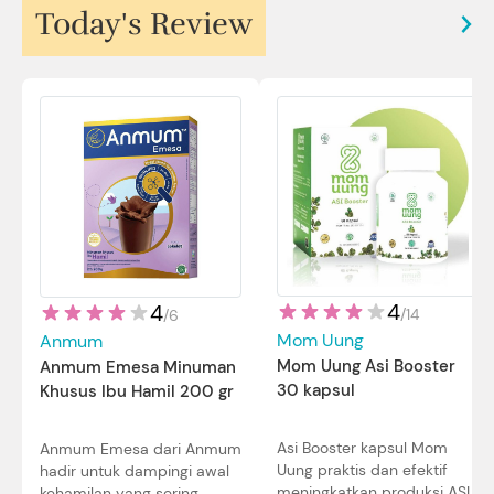
Today's Review
4
4
/
14
/
6
Mom Uung
Anmum
Mom Uung Asi Booster
Anmum Emesa Minuman
30 kapsul
Khusus Ibu Hamil 200 gr
Asi Booster kapsul Mom
Anmum Emesa dari Anmum
Uung praktis dan efektif
hadir untuk dampingi awal
meningkatkan produksi ASI
kehamilan yang sering