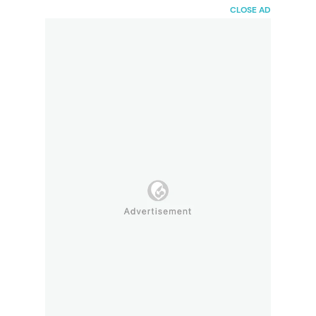
HaiBunda
CLOSE AD