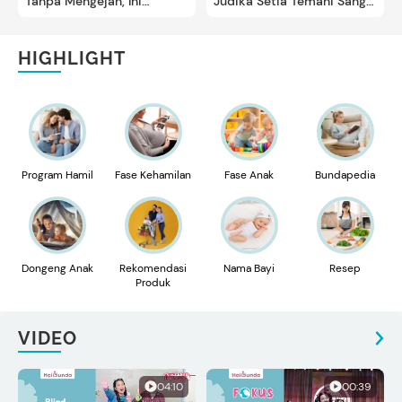
Tanpa Mengejan, Ini
Judika Setia Temani Sang
Tarifnya
Istri
HIGHLIGHT
Program Hamil
Fase Kehamilan
Fase Anak
Bundapedia
Dongeng Anak
Rekomendasi
Nama Bayi
Resep
Produk
VIDEO
04:10
00:39