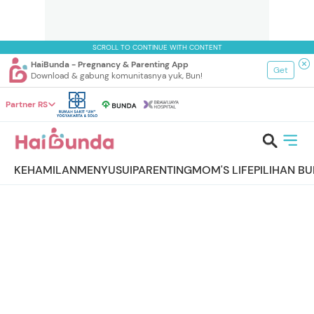
SCROLL TO CONTINUE WITH CONTENT
HaiBunda - Pregnancy & Parenting App
Get
Download & gabung komunitasnya yuk, Bun!
Partner RS
KEHAMILAN
MENYUSUI
PARENTING
MOM'S LIFE
PILIHAN B