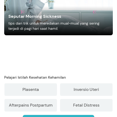
Seputar Morning Sickness
tips dan trik untuk meredakan mual-mual yang sering
terjadi di pagi hari saat hamil.
Pelajari Istilah Kesehatan Kehamilan
Plasenta
Inversio Uteri
Afterpains Postpartum
Fetal Distress