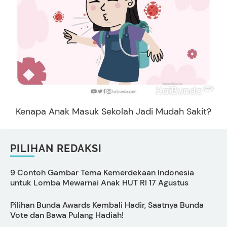
Kenapa Anak Masuk Sekolah Jadi Mudah Sakit?
PILIHAN REDAKSI
9 Contoh Gambar Tema Kemerdekaan Indonesia
C
untuk Lomba Mewarnai Anak HUT RI 17 Agustus
s
Pilihan Bunda Awards Kembali Hadir, Saatnya Bunda
P
Vote dan Bawa Pulang Hadiah!
S