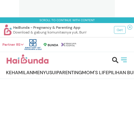
SCROLL TO CONTINUE WITH CONTENT
HaiBunda - Pregnancy & Parenting App
Get
Download & gabung komunitasnya yuk, Bun!
Partner RS
KEHAMILAN
MENYUSUI
PARENTING
MOM'S LIFE
PILIHAN B