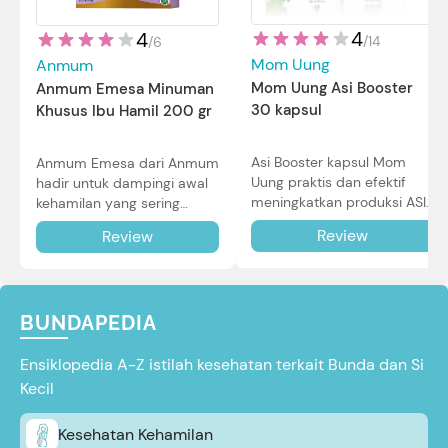
4
4
/
14
/
6
Mom Uung
Anmum
Mom Uung Asi Booster
Anmum Emesa Minuman
30 kapsul
Khusus Ibu Hamil 200 gr
Asi Booster kapsul Mom
Anmum Emesa dari Anmum
Uung praktis dan efektif
hadir untuk dampingi awal
meningkatkan produksi ASI
kehamilan yang sering
Bunda untuk Si Kecil. Simak
diiringi dengan mual dan
Review
Review
review lengkapnya di sini.
muntah. Simak reviewnya di
sini.
BUNDAPEDIA
Ensiklopedia A-Z istilah kesehatan terkait Bunda dan Si
Kecil
Kesehatan Kehamilan