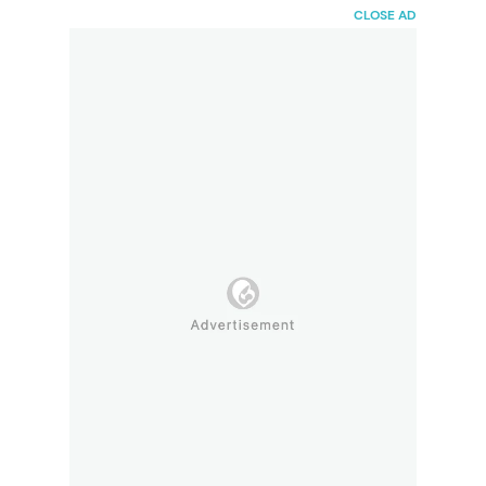
HaiBunda
CLOSE AD