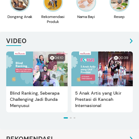
Dongeng Anak
Rekomendasi
Nama Bayi
Resep
Produk
VIDEO
04:10
00:39
Blind Ranking, Seberapa
5 Anak Artis yang Ukir
Challenging Jadi Bunda
Prestasi di Kancah
Menyusui
Internasional
REKOMENDASI