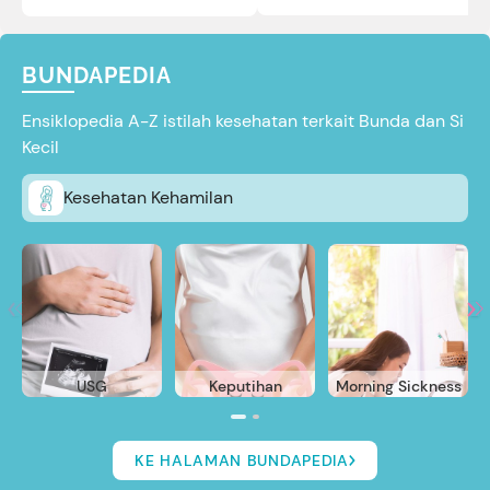
sini.
BUNDAPEDIA
Ensiklopedia A-Z istilah kesehatan terkait Bunda dan Si
Kecil
Kesehatan Kehamilan
USG
Keputihan
Morning Sickness
KE HALAMAN BUNDAPEDIA