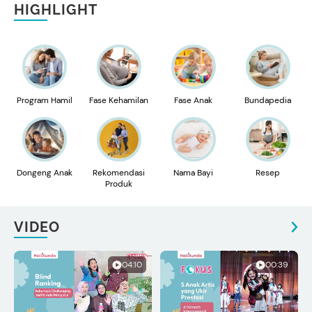
HIGHLIGHT
Program Hamil
Fase Kehamilan
Fase Anak
Bundapedia
Dongeng Anak
Rekomendasi
Nama Bayi
Resep
Produk
VIDEO
04:10
00:39