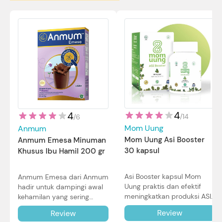
4
4
/
14
/
6
Mom Uung
Anmum
Mom Uung Asi Booster
Anmum Emesa Minuman
30 kapsul
Khusus Ibu Hamil 200 gr
Asi Booster kapsul Mom
Anmum Emesa dari Anmum
Uung praktis dan efektif
hadir untuk dampingi awal
meningkatkan produksi ASI
kehamilan yang sering
Bunda untuk Si Kecil. Simak
diiringi dengan mual dan
Review
Review
review lengkapnya di sini.
muntah. Simak reviewnya di