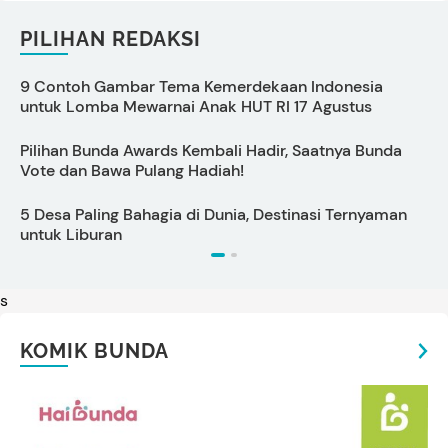
PILIHAN REDAKSI
9 Contoh Gambar Tema Kemerdekaan Indonesia
C
untuk Lomba Mewarnai Anak HUT RI 17 Agustus
s
Pilihan Bunda Awards Kembali Hadir, Saatnya Bunda
P
Vote dan Bawa Pulang Hadiah!
S
5 Desa Paling Bahagia di Dunia, Destinasi Ternyaman
P
untuk Liburan
s
KOMIK BUNDA