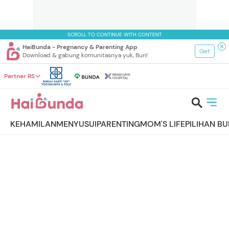
SCROLL TO CONTINUE WITH CONTENT
HaiBunda - Pregnancy & Parenting App
Get
Download & gabung komunitasnya yuk, Bun!
Partner RS
KEHAMILAN
MENYUSUI
PARENTING
MOM'S LIFE
PILIHAN B