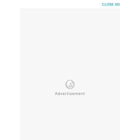
HaiBunda
CLOSE AD