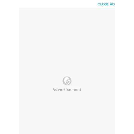
HaiBunda
CLOSE AD