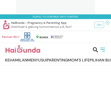
SCROLL TO CONTINUE WITH CONTENT
HaiBunda - Pregnancy & Parenting App
Get
Download & gabung komunitasnya yuk, Bun!
Partner RS
KEHAMILAN
MENYUSUI
PARENTING
MOM'S LIFE
PILIHAN B