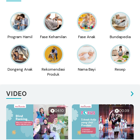
Program Hamil
Fase Kehamilan
Fase Anak
Bundapedia
Dongeng Anak
Rekomendasi
Nama Bayi
Resep
Produk
VIDEO
04:10
00:39