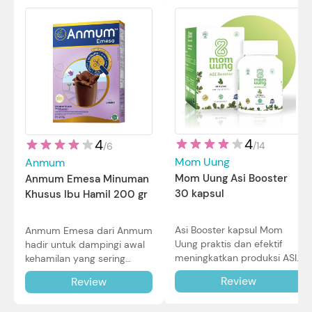
4
4
/
14
/
6
Mom Uung
Anmum
Mom Uung Asi Booster
Anmum Emesa Minuman
30 kapsul
Khusus Ibu Hamil 200 gr
Asi Booster kapsul Mom
Anmum Emesa dari Anmum
Uung praktis dan efektif
hadir untuk dampingi awal
meningkatkan produksi ASI
kehamilan yang sering
Bunda untuk Si Kecil. Simak
diiringi dengan mual dan
Review
Review
review lengkapnya di sini.
muntah. Simak reviewnya di
sini.