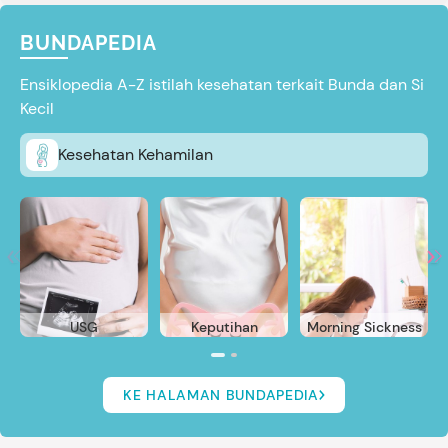
BUNDAPEDIA
Ensiklopedia A-Z istilah kesehatan terkait Bunda dan Si
Kecil
Kesehatan Kehamilan
USG
Keputihan
Morning Sickness
KE HALAMAN BUNDAPEDIA