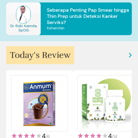
Seberapa Penting Pap Smear hingga
Thin Prep untuk Deteksi Kanker
Serviks?
Dr. Rizki Azenda,
Kehamilan
SpOG
Today's Review
4
4
/
14
/
6