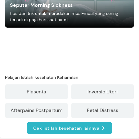
Seputar Morning Sickness
tips dan trik untuk meredakan mual-mual yang sering
terjadi di pagi hari saat hamil.
Pelajari Istilah Kesehatan Kehamilan
Plasenta
Inversio Uteri
Afterpains Postpartum
Fetal Distress
Cek istilah kesehatan lainnya