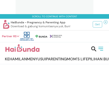
SCROLL TO CONTINUE WITH CONTENT
HaiBunda - Pregnancy & Parenting App
Get
Download & gabung komunitasnya yuk, Bun!
Partner RS
KEHAMILAN
MENYUSUI
PARENTING
MOM'S LIFE
PILIHAN B