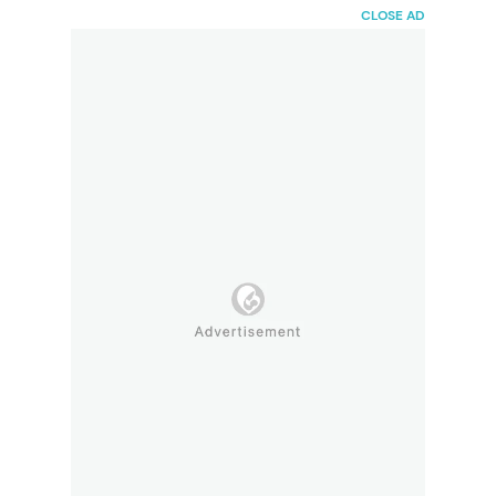
HaiBunda
CLOSE AD