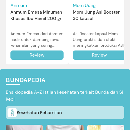
Mom Uung
Anmum
Mom Uung Asi Booster
Anmum Emesa Minuman
30 kapsul
Khusus Ibu Hamil 200 gr
Asi Booster kapsul Mom
Anmum Emesa dari Anmum
Uung praktis dan efektif
hadir untuk dampingi awal
meningkatkan produksi ASI
kehamilan yang sering
Bunda untuk Si Kecil. Simak
diiringi dengan mual dan
Review
Review
review lengkapnya di sini.
muntah. Simak reviewnya di
sini.
BUNDAPEDIA
Ensiklopedia A-Z istilah kesehatan terkait Bunda dan Si
Kecil
Kesehatan Kehamilan