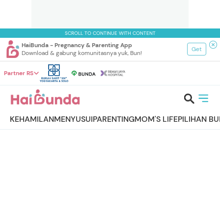
SCROLL TO CONTINUE WITH CONTENT
HaiBunda - Pregnancy & Parenting App
Get
Download & gabung komunitasnya yuk, Bun!
Partner RS
KEHAMILAN
MENYUSUI
PARENTING
MOM'S LIFE
PILIHAN B