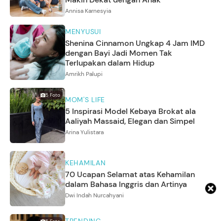
Annisa Karnesyia
MENYUSUI
Shenina Cinnamon Ungkap 4 Jam IMD
dengan Bayi Jadi Momen Tak
Terlupakan dalam Hidup
Amrikh Palupi
5
Foto
MOM'S LIFE
5 Inspirasi Model Kebaya Brokat ala
Aaliyah Massaid, Elegan dan Simpel
Arina Yulistara
KEHAMILAN
70 Ucapan Selamat atas Kehamilan
dalam Bahasa Inggris dan Artinya
Dwi Indah Nurcahyani
TRENDING