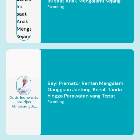
Ini saat Anak Mengalami Kejang
Parenting
Bayi Prematur Rentan Mengalami
Gangguan Jantung, Kenali Tanda
hingga Perawatan yang Tepat
Dr. dr. Indriwanto
Parenting
Sakidjan
Atmosudigdo,
Sp.JP(K). MARS