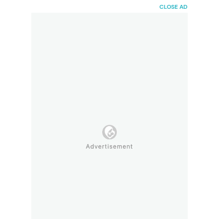
HaiBunda
CLOSE AD