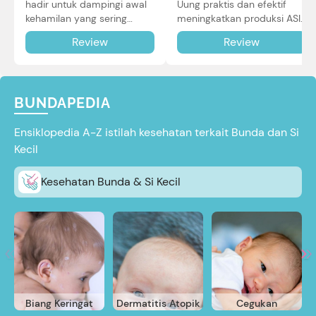
Uung praktis dan efektif
hadir untuk dampingi awal
meningkatkan produksi ASI
kehamilan yang sering
Bunda untuk Si Kecil. Simak
diiringi dengan mual dan
Review
Review
review lengkapnya di sini.
muntah. Simak reviewnya di
sini.
BUNDAPEDIA
Ensiklopedia A-Z istilah kesehatan terkait Bunda dan Si
Kecil
Kesehatan Bunda & Si Kecil
Biang Keringat
Dermatitis Atopik
Cegukan