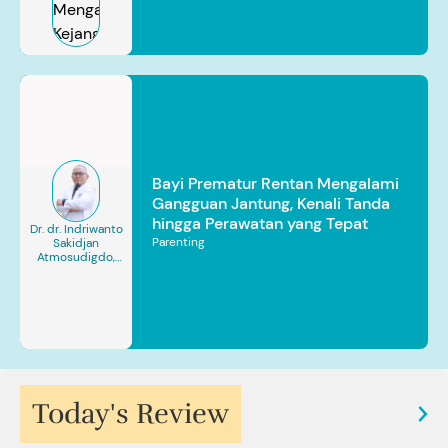
Bayi Prematur Rentan Mengalami
Gangguan Jantung, Kenali Tanda
hingga Perawatan yang Tepat
Dr. dr. Indriwanto
Parenting
Sakidjan
Atmosudigdo,
Sp.JP(K). MARS
Today's Review