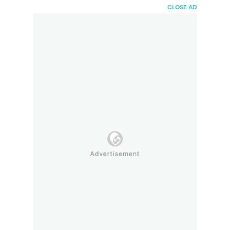
HaiBunda
CLOSE AD