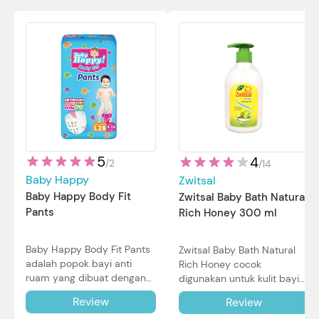
5
4
/
2
/
14
Baby Happy
Zwitsal
Baby Happy Body Fit
Zwitsal Baby Bath Natural
Pants
Rich Honey 300 ml
Baby Happy Body Fit Pants
Zwitsal Baby Bath Natural
adalah popok bayi anti
Rich Honey cocok
ruam yang dibuat dengan
digunakan untuk kulit bayi
teknologi Air Through
baru lahir bahkan kulit
Review
Review
Technology.
sensitif sekalipun. Simak