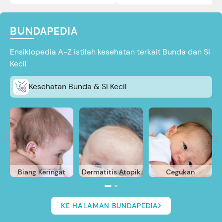
reviewnya di sini.
BUNDAPEDIA
Ensiklopedia A-Z istilah kesehatan terkait Bunda dan Si
Kecil
Kesehatan Bunda & Si Kecil
Biang Keringat
Dermatitis Atopik
Cegukan
KE HALAMAN BUNDAPEDIA