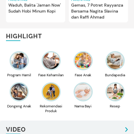
Gemas, 7 Potret Rayyanza
Waduh, Balita 'Jaman Now'
Bersama Nagita Slavina
Sudah Hobi Minum Kopi
dan Raffi Ahmad
HIGHLIGHT
Program Hamil
Fase Kehamilan
Fase Anak
Bundapedia
Dongeng Anak
Rekomendasi
Nama Bayi
Resep
Produk
VIDEO