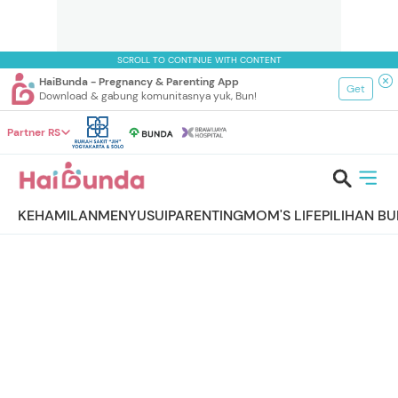
SCROLL TO CONTINUE WITH CONTENT
HaiBunda - Pregnancy & Parenting App
Get
Download & gabung komunitasnya yuk, Bun!
Partner RS
KEHAMILAN
MENYUSUI
PARENTING
MOM'S LIFE
PILIHAN B