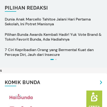
PILIHAN REDAKSI
Dunia Anak Marcello Tahitoe Jalani Hari Pertama
A
Sekolah, Ini Potret Manisnya
I
Pilihan Bunda Awards Kembali Hadir! Yuk Vote Brand &
P
Tokoh Favorit Bunda, Ada Hadiahnya
B
7 Ciri Kepribadian Orang yang Bermental Kuat dan
C
Percaya Diri, Jauh dari Insecure
P
s
KOMIK BUNDA