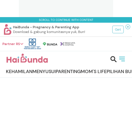
SCROLL TO CONTINUE WITH CONTENT
HaiBunda - Pregnancy & Parenting App
Get
Download & gabung komunitasnya yuk, Bun!
Partner RS
KEHAMILAN
MENYUSUI
PARENTING
MOM'S LIFE
PILIHAN B