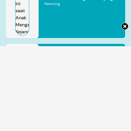
Parenting
Bayi Prematur Rentan Mengalami
Gangguan Jantung, Kenali Tanda
hingga Perawatan yang Tepat
Dr. dr. Indriwanto
Parenting
Sakidjan
Atmosudigdo,
Sp.JP(K). MARS