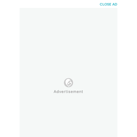
HaiBunda
CLOSE AD