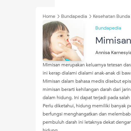
Home
Bundapedia
Kesehatan Bunda &
Bundapedia
Mimisa
Annisa Karnesy
Mimisan merupakan keluarnya tetesan dara
ini kerap dialami dialami anak-anak di ba
Mimisan dalam bahasa medis disebut epista
mimisan berarti kehilangan darah dari jar
dalam hidung. Ini dapat terjadi pada sala
Perlu diketahui, hidung memiliki banyak 
berfungsi menghangatkan dan melembabka
pembuluh darah ini letaknya dekat deng
hidung,