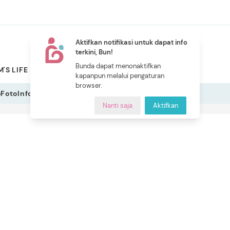
Aktifkan notifikasi untuk dapat info
terkini, Bun!
NEW
Bunda dapat menonaktifkan
'S LIFE
PILIHAN BUNDA
CERITA BUNDA
INDEKS
kapanpun melalui pengaturan
browser.
o
Foto
Infografis
Nanti saja
Aktifkan