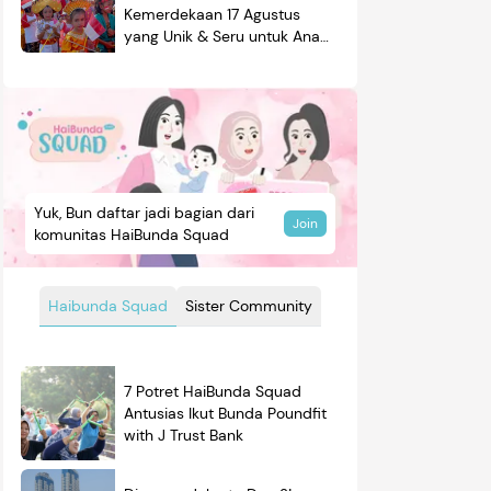
Kemerdekaan 17 Agustus
yang Unik & Seru untuk Anak
Laki-laki & Perempuan
Yuk, Bun daftar jadi bagian dari
Join
komunitas HaiBunda Squad
Haibunda Squad
Sister Community
7 Potret HaiBunda Squad
Antusias Ikut Bunda Poundfit
with J Trust Bank