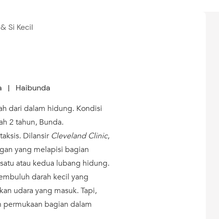
 Si Kecil
n
ia | Haibunda
h dari dalam hidung. Kondisi
wah 2 tahun, Bunda.
ksis. Dilansir
Cleveland Clinic
,
ingan yang melapisi bagian
h satu atau kedua lubang hidung.
pembuluh darah kecil yang
n udara yang masuk. Tapi,
an permukaan bagian dalam