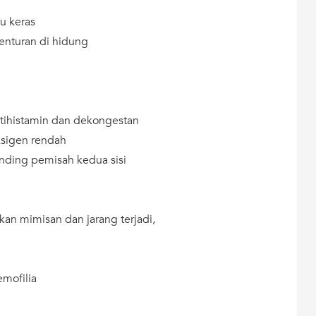
u keras
enturan di hidung
tihistamin dan dekongestan
ksigen rendah
nding pemisah kedua sisi
an mimisan dan jarang terjadi,
mofilia