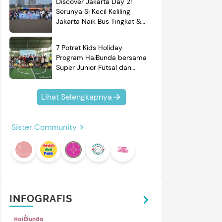
Discover Jakarta Day 2!
Serunya Si Kecil Keliling
Jakarta Naik Bus Tingkat &
Belajar Sejarah
7 Potret Kids Holiday
Program HaiBunda bersama
Super Junior Futsal dan
BRAND'S, Si Kecil & Ayah
Kompak Banget!
Lihat Selengkapnya
Sister Community
INFOGRAFIS