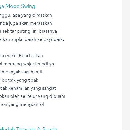
gga Mood Swing
minggu, apa yang dirasakan
Bunda juga akan merasakan
sekitar puting. Ini biasanya
tkan suplai darah ke payudara,
kan yakni Bunda akan
ni memang wajar terjadi ya
h banyak saat hamil.
 bercak yang tidak
rcak kehamilan yang sangat
kan oleh sel telur yang dibuahi
rmon yang mengontrol
 Mudah Ternyata & Bunda