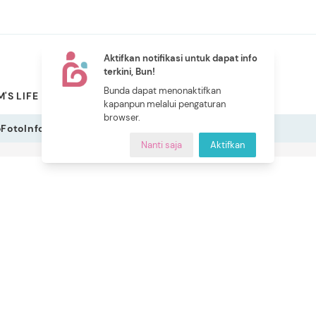
Aktifkan notifikasi untuk dapat info
terkini, Bun!
NEW
Bunda dapat menonaktifkan
'S LIFE
PILIHAN BUNDA
CERITA BUNDA
INDEKS
kapanpun melalui pengaturan
browser.
o
Foto
Infografis
Nanti saja
Aktifkan