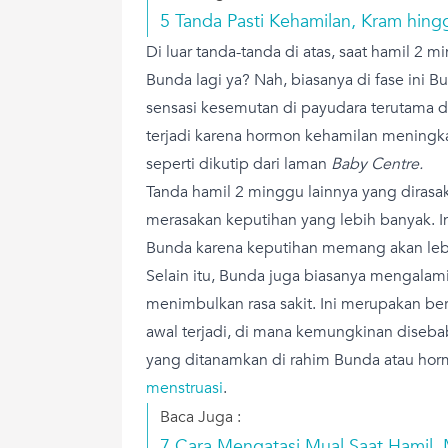
5 Tanda Pasti Kehamilan, Kram hin
Di luar tanda-tanda di atas, saat hamil 2 
Bunda lagi ya? Nah, biasanya di fase ini 
sensasi kesemutan di payudara terutama di 
terjadi karena hormon kehamilan meningka
seperti dikutip dari laman
Baby Centre.
Tanda hamil 2 minggu lainnya yang dirasa
merasakan keputihan yang lebih banyak. I
Bunda karena keputihan memang akan lebi
Selain itu, Bunda juga biasanya mengalami
menimbulkan rasa sakit. Ini merupakan be
awal terjadi, di mana kemungkinan disebab
yang ditanamkan di rahim Bunda atau ho
menstruasi
.
Baca Juga :
7 Cara Mengatasi Mual Saat Hamil,