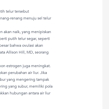
ih telur tersebut
ang-renang menuju sel telur
n akan naik, yang menipiskan
erti putih telur segar, seperti
 besar bahwa ovulasi akan
ta Allison Hill, MD, seorang
on estrogen juga meningkat.
an perubahan air liur. Jika
k subur yang mengering tampak
kering yang subur, memiliki pola
kkan hubungan antara air liur