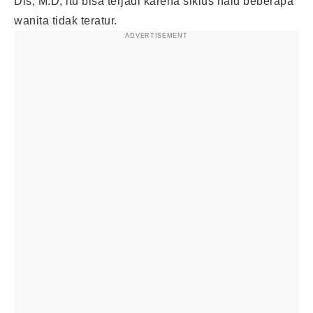
Dis, M.D, itu bisa terjadi karena siklus haid beberapa
wanita tidak teratur.
ADVERTISEMENT