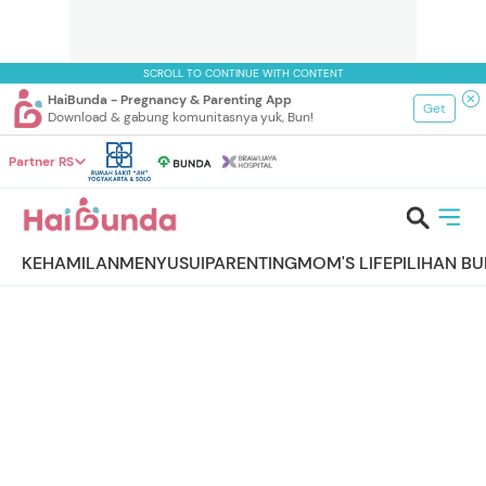
SCROLL TO CONTINUE WITH CONTENT
HaiBunda - Pregnancy & Parenting App
Get
Download & gabung komunitasnya yuk, Bun!
Partner RS
KEHAMILAN
MENYUSUI
PARENTING
MOM'S LIFE
PILIHAN B