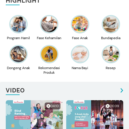
HIGHLIGHT
Program Hamil
Fase Kehamilan
Fase Anak
Bundapedia
Dongeng Anak
Rekomendasi
Nama Bayi
Resep
Produk
VIDEO
04:10
00:39