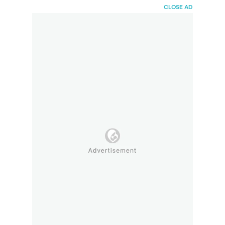
HaiBunda
CLOSE AD