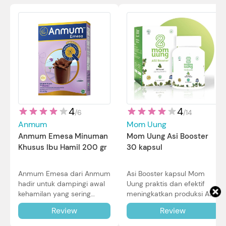
4
4
/
14
/
6
Mom Uung
Anmum
Mom Uung Asi Booster
Anmum Emesa Minuman
30 kapsul
Khusus Ibu Hamil 200 gr
Asi Booster kapsul Mom
Anmum Emesa dari Anmum
Uung praktis dan efektif
hadir untuk dampingi awal
meningkatkan produksi ASI
kehamilan yang sering
Bunda untuk Si Kecil. Simak
diiringi dengan mual dan
Review
Review
review lengkapnya di sini.
muntah. Simak reviewnya di
sini.