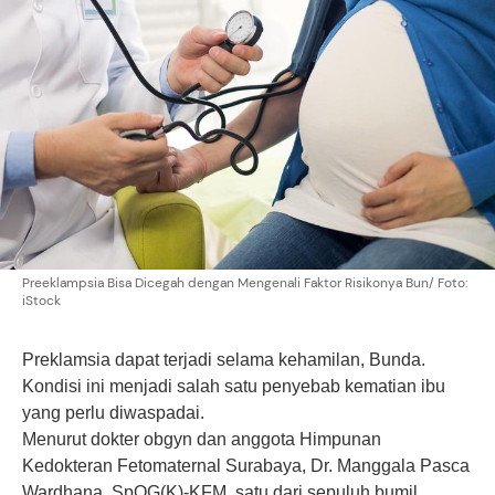
Preeklampsia Bisa Dicegah dengan Mengenali Faktor Risikonya Bun/ Foto:
iStock
Preklamsia dapat terjadi selama
kehamilan
, Bunda.
Kondisi ini menjadi salah satu penyebab kematian ibu
yang perlu diwaspadai.
Menurut dokter obgyn dan anggota Himpunan
Kedokteran Fetomaternal Surabaya, Dr. Manggala Pasca
Wardhana, SpOG(K)-KFM, satu dari sepuluh bumil