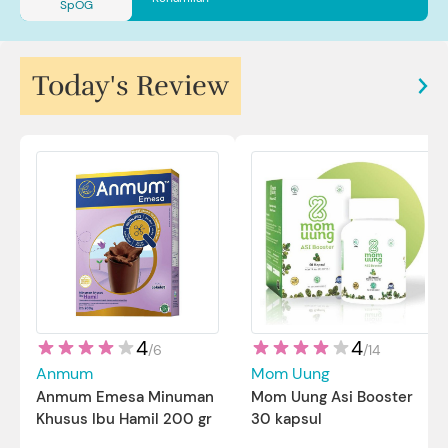
SpOG
Today's Review
4
4
/
14
/
6
Mom Uung
Anmum
Mom Uung Asi Booster
Anmum Emesa Minuman
30 kapsul
Khusus Ibu Hamil 200 gr