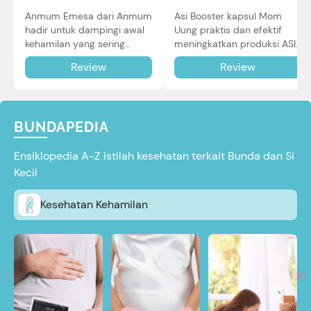
Asi Booster kapsul Mom
Anmum Emesa dari Anmum
Uung praktis dan efektif
hadir untuk dampingi awal
meningkatkan produksi ASI
kehamilan yang sering
Bunda untuk Si Kecil. Simak
diiringi dengan mual dan
Review
Review
review lengkapnya di sini.
muntah. Simak reviewnya di
sini.
BUNDAPEDIA
Ensiklopedia A-Z istilah kesehatan terkait Bunda dan Si
Kecil
Kesehatan Kehamilan