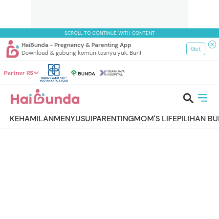
SCROLL TO CONTINUE WITH CONTENT
HaiBunda - Pregnancy & Parenting App
Get
Download & gabung komunitasnya yuk, Bun!
Partner RS
KEHAMILAN
MENYUSUI
PARENTING
MOM'S LIFE
PILIHAN B