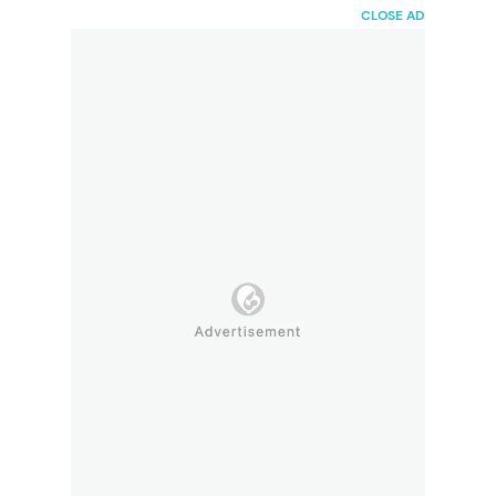
HaiBunda
CLOSE AD