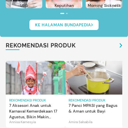
USG
Keputihan
Morning Sickness
KE HALAMAN BUNDAPEDIA
REKOMENDASI PRODUK
REKOMENDASI PRODUK
REKOMENDASI PRODUK
7 Aksesori Anak untuk
7 Panci MPASI yang Bagus
Karnaval Kemerdekaan 17
& Aman untuk Bayi
Agustus, Bikin Makin
Annisa Karnesyia
Amira Salsabila
Gemas