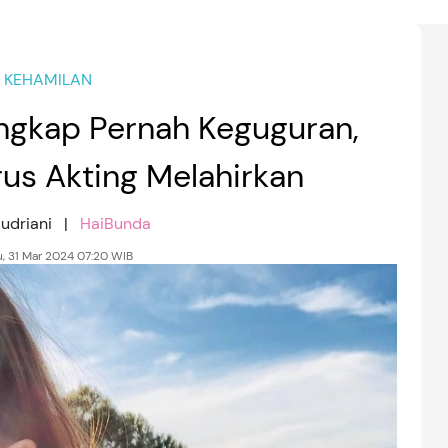
KEHAMILAN
gkap Pernah Keguguran,
rus Akting Melahirkan
Audriani |
HaiBunda
, 31 Mar 2024 07:20 WIB