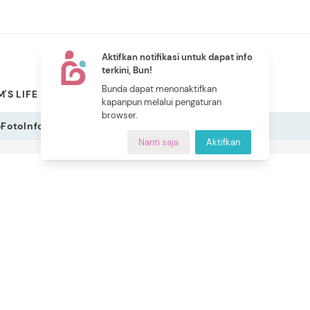
Aktifkan notifikasi untuk dapat info
terkini, Bun!
NEW
Bunda dapat menonaktifkan
'S LIFE
PILIHAN BUNDA
CERITA BUNDA
INDEKS
kapanpun melalui pengaturan
browser.
o
Foto
Infografis
Nanti saja
Aktifkan