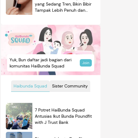
yang Sedang Tren, Bikin Bibir
Tampak Lebih Penuh dan
Berkilau
Yuk, Bun daftar jadi bagian dari
Join
komunitas HaiBunda Squad
Haibunda Squad
Sister Community
7 Potret HaiBunda Squad
Antusias Ikut Bunda Poundfit
with J Trust Bank