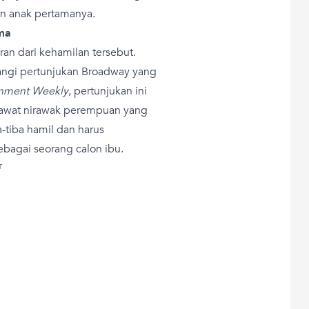
an anak pertamanya.
ma
n dari kehamilan tersebut.
angi pertunjukan Broadway yang
inment Weekly
, pertunjukan ini
sawat nirawak perempuan yang
-tiba hamil dan harus
ebagai seorang calon ibu.
T