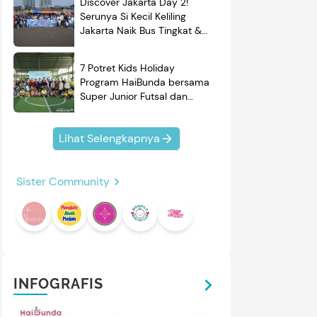
Discover Jakarta Day 2!
Serunya Si Kecil Keliling
Jakarta Naik Bus Tingkat &
Belajar Sejarah
7 Potret Kids Holiday
Program HaiBunda bersama
Super Junior Futsal dan
BRAND'S, Si Kecil & Ayah
Kompak Banget!
Lihat Selengkapnya
Sister Community
INFOGRAFIS