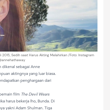
015, Sedih saat Harus Akting Melahirkan /Foto: Instagram
@annehathaway
h dikenal sebagai Anne
uan aktingnya yang luar biasa.
i mendapatkan penghargaan dari
 pemain film
The Devil Wears
ka harus bekerja lho, Bunda. Di
ya yakni Adam Shulman. Tiga