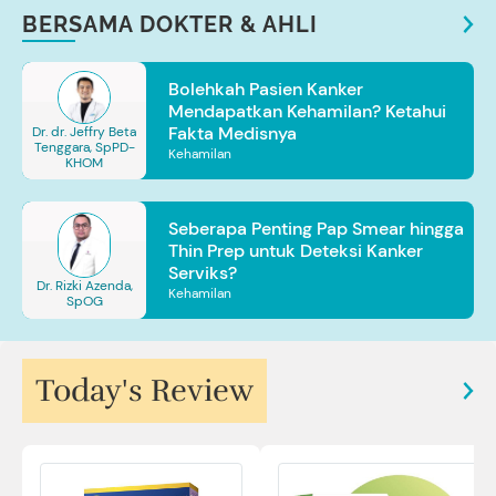
BERSAMA DOKTER & AHLI
Bolehkah Pasien Kanker
Mendapatkan Kehamilan? Ketahui
Fakta Medisnya
Dr. dr. Jeffry Beta
Tenggara, SpPD-
Kehamilan
KHOM
Seberapa Penting Pap Smear hingga
Thin Prep untuk Deteksi Kanker
Serviks?
Dr. Rizki Azenda,
Kehamilan
SpOG
Today's Review