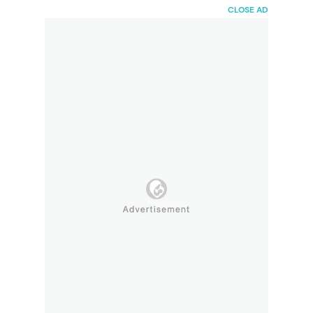
HaiBunda
CLOSE AD