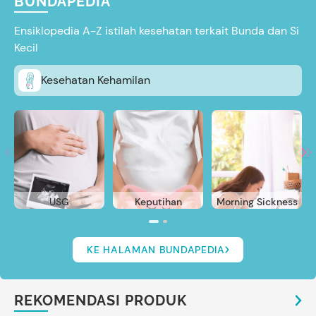
BUNDAPEDIA
Ensiklopedia A-Z istilah kesehatan terkait Bunda dan Si
Kecil
Kesehatan Kehamilan
USG
Keputihan
Morning Sickness
KE HALAMAN BUNDAPEDIA
REKOMENDASI PRODUK