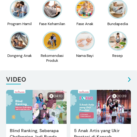
Program Hamil
Fase Kehamilan
Fase Anak
Bundapedia
Dongeng Anak
Rekomendasi
Nama Bayi
Resep
Produk
VIDEO
04:10
00:39
Blind Ranking, Seberapa
5 Anak Artis yang Ukir
Challenging Jadi Bunda
Prestasi di Kancah