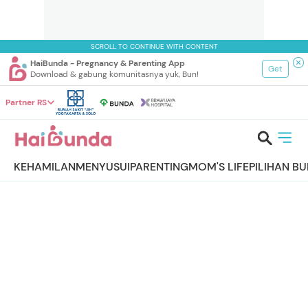
SCROLL TO CONTINUE WITH CONTENT
HaiBunda - Pregnancy & Parenting App
Get
Download & gabung komunitasnya yuk, Bun!
Partner RS
KEHAMILAN
MENYUSUI
PARENTING
MOM'S LIFE
PILIHAN B