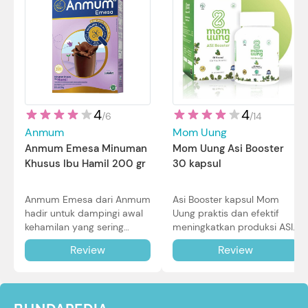
4
4
/
14
/
6
Mom Uung
Anmum
Mom Uung Asi Booster
Anmum Emesa Minuman
30 kapsul
Khusus Ibu Hamil 200 gr
Asi Booster kapsul Mom
Anmum Emesa dari Anmum
Uung praktis dan efektif
hadir untuk dampingi awal
meningkatkan produksi ASI
kehamilan yang sering
Bunda untuk Si Kecil. Simak
diiringi dengan mual dan
Review
Review
review lengkapnya di sini.
muntah. Simak reviewnya di
sini.