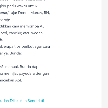
kin perlu waktu untuk
nar," ujar Donna Murray, RN,
Family
.
ktikkan cara memompa ASI
otol, cangkir, atau wadah
h.
erapa tips berikut agar cara
r ya, Bunda:
SI manual. Bunda dapat
tau memijat payudara dengan
ncarkan ASI.
Mudah Dilakukan Sendiri di