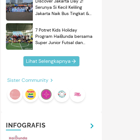
Discover Jakarta Day 2!
Serunya Si Kecil Keliling
Jakarta Naik Bus Tingkat &
Belajar Sejarah
7 Potret Kids Holiday
Program HaiBunda bersama
Super Junior Futsal dan
BRAND'S, Si Kecil & Ayah
Kompak Banget!
Lihat Selengkapnya
Sister Community
INFOGRAFIS