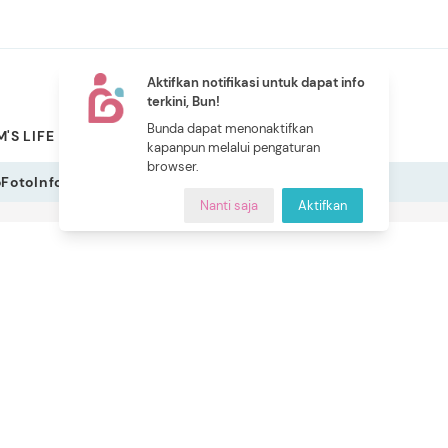
Aktifkan notifikasi untuk dapat info
terkini, Bun!
NEW
Bunda dapat menonaktifkan
'S LIFE
PILIHAN BUNDA
CERITA BUNDA
INDEKS
kapanpun melalui pengaturan
browser.
o
Foto
Infografis
Nanti saja
Aktifkan