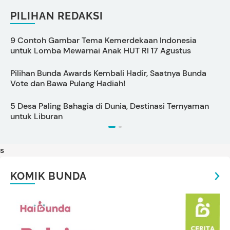
PILIHAN REDAKSI
9 Contoh Gambar Tema Kemerdekaan Indonesia
C
untuk Lomba Mewarnai Anak HUT RI 17 Agustus
s
Pilihan Bunda Awards Kembali Hadir, Saatnya Bunda
P
Vote dan Bawa Pulang Hadiah!
S
5 Desa Paling Bahagia di Dunia, Destinasi Ternyaman
P
untuk Liburan
s
KOMIK BUNDA