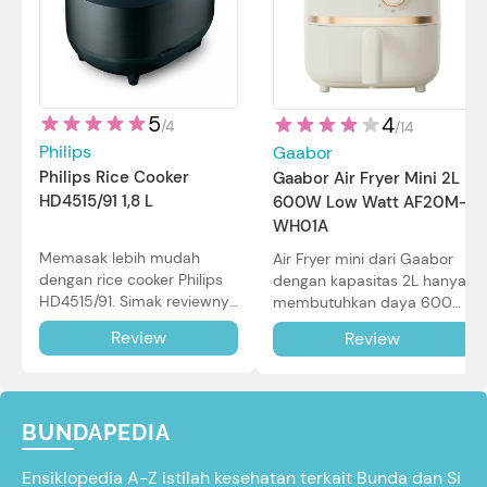
5
4
/
4
/
14
Philips
Gaabor
Philips Rice Cooker
Gaabor Air Fryer Mini 2L
HD4515/91 1,8 L
600W Low Watt AF20M-
WH01A
Memasak lebih mudah
Air Fryer mini dari Gaabor
dengan rice cooker Philips
dengan kapasitas 2L hanya
HD4515/91. Simak reviewnya
membutuhkan daya 600W
di sini.
dalam pemakaian. Simak
Review
Review
review selengkapnya di sini.
BUNDAPEDIA
Ensiklopedia A-Z istilah kesehatan terkait Bunda dan Si