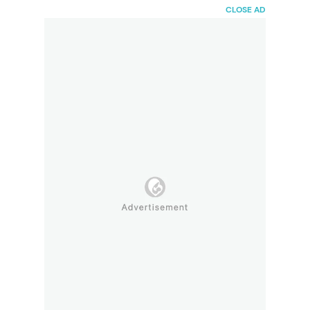
HaiBunda
CLOSE AD