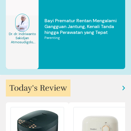
Bayi Prematur Rentan Mengalami
Gangguan Jantung, Kenali Tanda
hingga Perawatan yang Tepat
Dr. dr. Indriwanto
Parenting
Sakidjan
Atmosudigdo,
Sp.JP(K). MARS
Today's Review