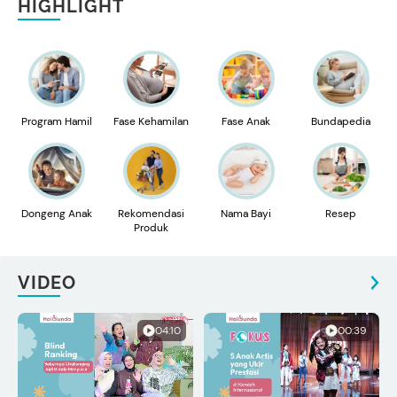
HIGHLIGHT
Program Hamil
Fase Kehamilan
Fase Anak
Bundapedia
Dongeng Anak
Rekomendasi
Nama Bayi
Resep
Produk
VIDEO
04:10
00:39