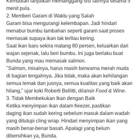
Kemudian lanjutkan memanggang sisi lainnya selama 5
menit pula.
2. Memberi Garam di Waktu yang Salah
Garam bisa mengurangi kelembapan. Jadi hindari
menabur bumbu tambahan seperti garam saat proses
memasak supaya ikan tak terllau kering.
Saat ikan baru sekira matang 80 persen, keluarkan dari
wajan sejenak, lalu beri bumbu. Ini juga berlaku buat
Bunda yang mau memasak salmon.
"Salmon, misalnya, harus masih berwarna merah muda
di bagian tengahnya. Jika tidak, maka akan kehilangan
semua lemak dan jusnya, semua kualitas yang baik akan
hilang," ujar koki Roberti Bellitti, dilansir
Food & Wine
.
3. Tidak Membekukan Ikan dengan Baik
Ketika menyimpan ikan dalam freezer, pastikan
daging
ikan
sudah kering sebelum masuk dalam wadah
yang ditutupi cling wrap. Hindari menyimpan ikan yang
masih benar-benar basah. Apalagi yang belum
dibersihkan ya, Bunda.