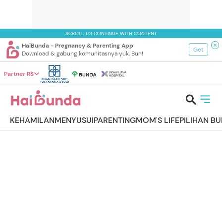
SCROLL TO CONTINUE WITH CONTENT
HaiBunda - Pregnancy & Parenting App
Get
Download & gabung komunitasnya yuk, Bun!
Partner RS
KEHAMILAN
MENYUSUI
PARENTING
MOM'S LIFE
PILIHAN B