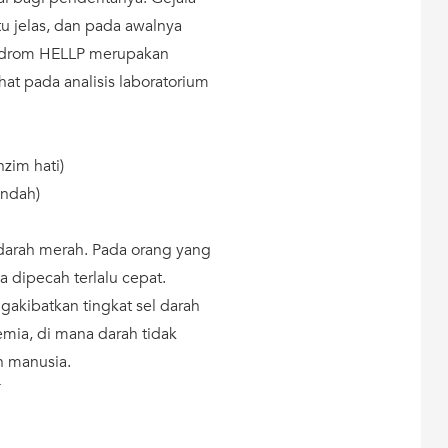
u jelas, dan pada awalnya
sindrom HELLP merupakan
hat pada analisis laboratorium
zim hati)
endah)
arah merah. Pada orang yang
a dipecah terlalu cepat.
gakibatkan tingkat sel darah
ia, di mana darah tidak
 manusia.
T