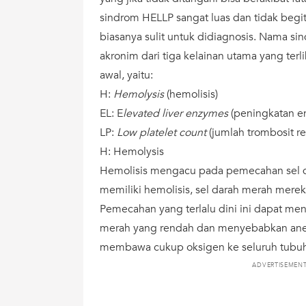
sindrom HELLP sangat luas dan tidak begit
biasanya sulit untuk didiagnosis. Nama 
akronim dari tiga kelainan utama yang terli
awal, yaitu:
H:
Hemolysis
(hemolisis)
EL: E
levated liver enzymes
(peningkatan en
LP:
Low platelet count
(jumlah trombosit r
H: Hemolysis
Hemolisis mengacu pada pemecahan sel d
memiliki hemolisis, sel darah merah merek
Pemecahan yang terlalu dini ini dapat men
merah yang rendah dan menyebabkan anem
membawa cukup oksigen ke seluruh tubuh
ADVERTISEMEN