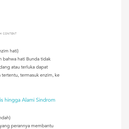
TH CONTENT
zim hati)
n bahwa hati Bunda tidak
dang atau terluka dapat
tertentu, termasuk enzim, ke
gis hingga Alami Sindrom
ndah)
 yang perannya membantu