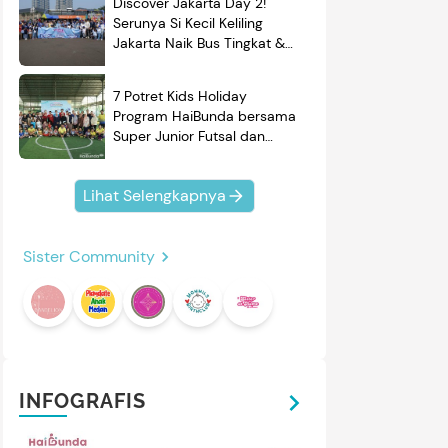
Discover Jakarta Day 2!
Serunya Si Kecil Keliling
Jakarta Naik Bus Tingkat &
Belajar Sejarah
7 Potret Kids Holiday
Program HaiBunda bersama
Super Junior Futsal dan
BRAND'S, Si Kecil & Ayah
Kompak Banget!
Lihat Selengkapnya
Sister Community
INFOGRAFIS