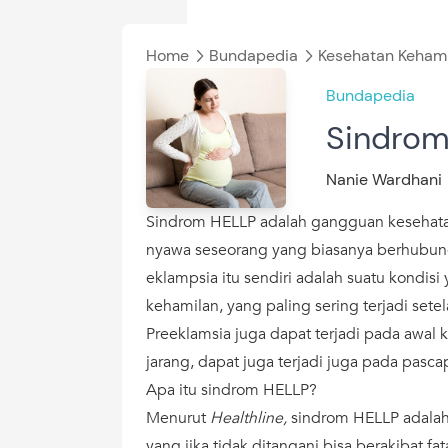
Home
Bundapedia
Kesehatan Keham
Bundapedia
Sindrom
Nanie Wardhani
Sindrom HELLP adalah gangguan kesehat
nyawa seseorang yang biasanya berhubun
eklampsia itu sendiri adalah suatu kondisi
kehamilan, yang paling sering terjadi set
Preeklamsia juga dapat terjadi pada awal
jarang, dapat juga terjadi juga pada pasca
Apa itu sindrom HELLP?
Menurut
Healthline,
sindrom HELLP adalah
yang jika tidak ditangani bisa berakibat fa