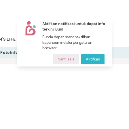
Aktifkan notifikasi untuk dapat info
terkini, Bun!
NEW
Bunda dapat menonaktifkan
'S LIFE
PILIHAN BUNDA
CERITA BUNDA
INDEKS
kapanpun melalui pengaturan
browser.
o
Foto
Infografis
Nanti saja
Aktifkan