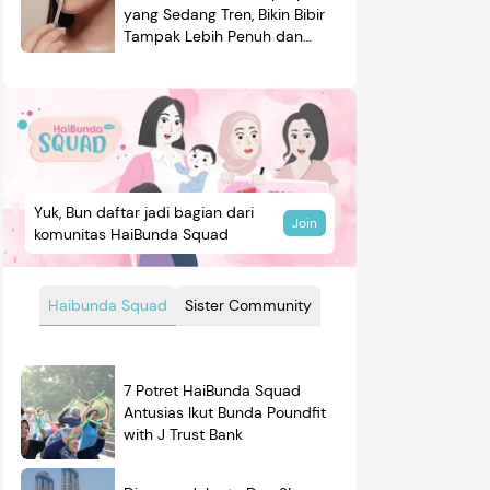
yang Sedang Tren, Bikin Bibir
Tampak Lebih Penuh dan
Berkilau
Yuk, Bun daftar jadi bagian dari
Join
komunitas HaiBunda Squad
Haibunda Squad
Sister Community
7 Potret HaiBunda Squad
Antusias Ikut Bunda Poundfit
with J Trust Bank