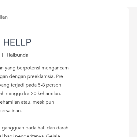
ilan
 HELLP
 | Haibunda
an yang berpotensi mengancam
gan dengan preeklamsia. Pre-
 yang terjadi pada 5-8 persen
elah minggu ke-20 kehamilan.
 kehamilan atau, meskipun
persalinan.
 gangguan pada hati dan darah
tal bagi penderitanya. Gejala