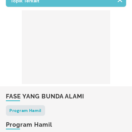
Topik Terkait
Amenorrhea
Oligomenorrhea
Varikokel
Thalassemia
Human Papillomavirus
Normozoospermia
(HPV)
Ovum
Fibroid
Deoxyribonucleic Acid
Serviks
(DNA)
Mandul
Anemia
Progesteron
PCOS
Menstruasi
Masa Subur
Fertilisasi
Keputihan
FASE YANG BUNDA ALAMI
Asam Folat
Test Pack
Program Hamil
Program Hamil