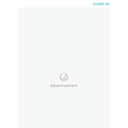
HaiBunda
CLOSE AD