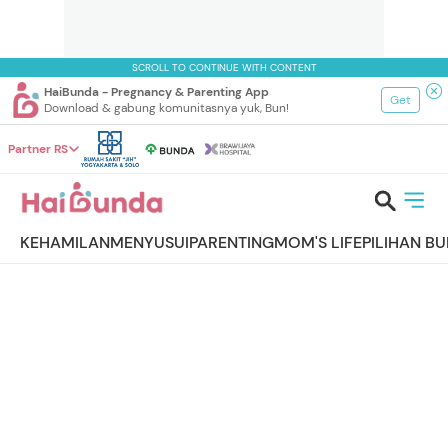
SCROLL TO CONTINUE WITH CONTENT
HaiBunda - Pregnancy & Parenting App
Get
Download & gabung komunitasnya yuk, Bun!
Partner RS
KEHAMILAN
MENYUSUI
PARENTING
MOM'S LIFE
PILIHAN B