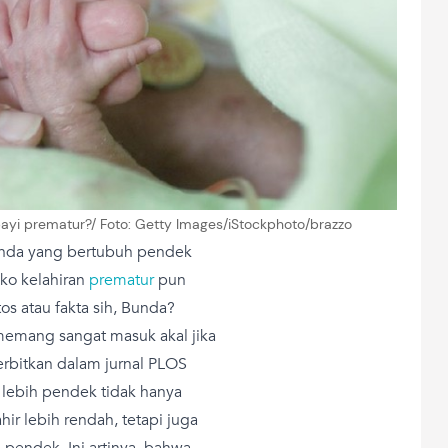
bayi prematur?/ Foto: Getty Images/iStockphoto/brazzo
nda yang bertubuh pendek
siko kelahiran
prematur
pun
tos atau fakta sih, Bunda?
memang sangat masuk akal jika
terbitkan dalam jurnal PLOS
ebih pendek tidak hanya
ir lebih rendah, tetapi juga
pendek. Ini artinya, bahwa