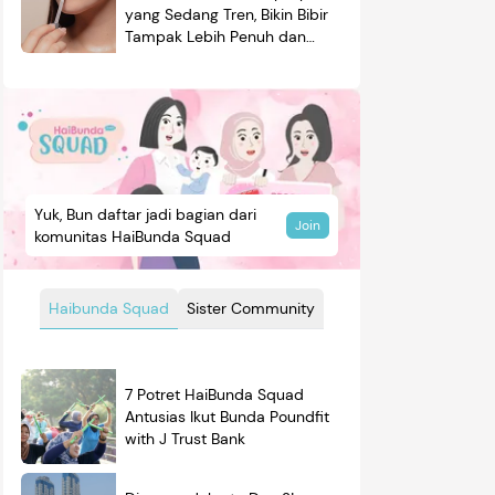
yang Sedang Tren, Bikin Bibir
Tampak Lebih Penuh dan
Berkilau
Yuk, Bun daftar jadi bagian dari
Join
komunitas HaiBunda Squad
Haibunda Squad
Sister Community
7 Potret HaiBunda Squad
Antusias Ikut Bunda Poundfit
with J Trust Bank