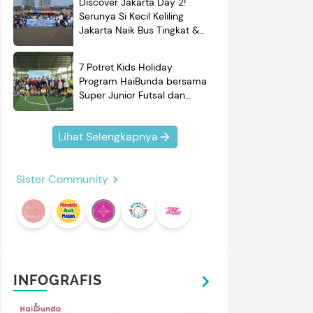
Discover Jakarta Day 2!
Serunya Si Kecil Keliling
Jakarta Naik Bus Tingkat &
Belajar Sejarah
7 Potret Kids Holiday
Program HaiBunda bersama
Super Junior Futsal dan
BRAND'S, Si Kecil & Ayah
Kompak Banget!
Lihat Selengkapnya
Sister Community
INFOGRAFIS