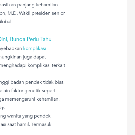
asilkan panjang kehamilan
on, M.D, Wakil presiden senior
lobal.
ini, Bunda Perlu Tahu
enyebabkan
komplikasi
emungkinan juga dapat
enghadapi komplikasi terkait
inggi badan pendek tidak bisa
elain faktor genetik seperti
juga memengaruhi kehamilan,
ry.
ang wanita yang pendek
i saat hamil. Termasuk