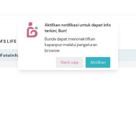
Aktifkan notifikasi untuk dapat info
terkini, Bun!
NEW
Bunda dapat menonaktifkan
'S LIFE
PILIHAN BUNDA
CERITA BUNDA
INDEKS
kapanpun melalui pengaturan
browser.
o
Foto
Infografis
Nanti saja
Aktifkan