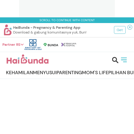
SCROLL TO CONTINUE WITH CONTENT
HaiBunda - Pregnancy & Parenting App
Get
Download & gabung komunitasnya yuk, Bun!
Partner RS
KEHAMILAN
MENYUSUI
PARENTING
MOM'S LIFE
PILIHAN B