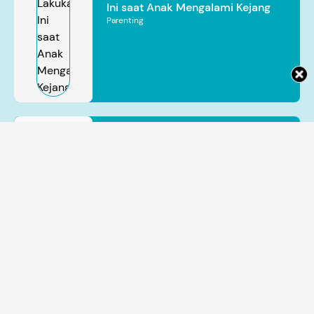
Ini saat Anak Mengalami Kejang
Parenting
Bayi Prematur Rentan Mengalami
Gangguan Jantung, Kenali Tanda
hingga Perawatan yang Tepat
Dr. dr. Indriwanto
Parenting
Sakidjan
Atmosudigdo,
Sp.JP(K). MARS