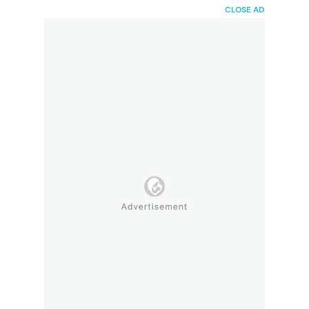
HaiBunda
CLOSE AD