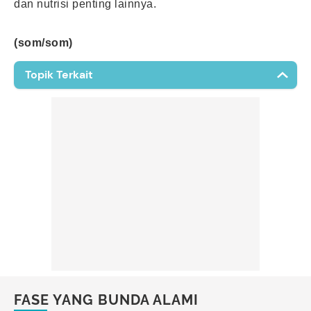
dan nutrisi penting lainnya.
(som/som)
Topik Terkait
Mimisan
Amoxicillin Trihydrate
Rabies
Kalkulator BMI
Abses Payudara
Hemangioma Infantil
Senam Nifas
Areola
Rotavirus
Ruam Popok
Karies
Chikungunya
Protein Hewani
Cooing
Attachment Parenting
Protein Nabati
Inisiasi Menyusu Dini (IMD)
Tantrum
Milestone Bayi
Authoritative Parenting
Depresi
Self Love
FASE YANG BUNDA ALAMI
Infant
Slow to Warm Up Child